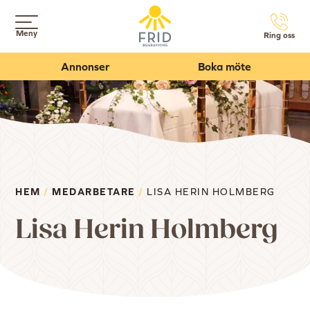
Meny
Ring oss
Annonser
Boka möte
HEM
/
MEDARBETARE
/
LISA HERIN HOLMBERG
Lisa Herin Holmberg