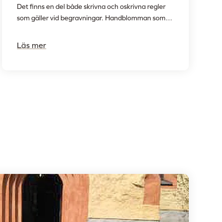
Det finns en del både skrivna och oskrivna regler
som gäller vid begravningar. Handblomman som
läggs på kistan vid avskedstagandet kan vara en
enkel bukett eller vanligare en enda
Läs mer
blomma. Blommor som kommit till
begravningen läggs vanligen på anvisad
blomsterplats eller på en egen grav. Blommor som
kommit till begravningen ska aldrig tas med hem
av anhöriga – de hör till den avlidna och kan
antingen följa med kistan eller läggas ut på egen
grav om sådan finns eller på anvisad blomsterplats
på respektive kyrkogård. Det ombesörjs av
begravningsentreprenören eller lokalens personal.
Att fotografera kistan samt
blomsterutsmyckningen är numera vanligt, som ett
minne. Bilderna skall tas innan
begravningsgästerna anländer, eller när de lämnat
lokalen, aldrig under ceremonin. Ingen som inte är
närmast anhörig skall ta bilder av familjen eller