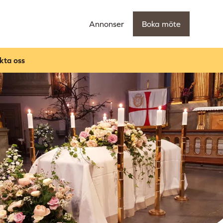
Annonser
Boka möte
kta oss