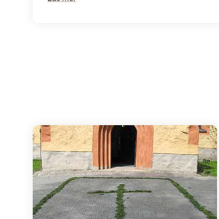
(plats och förtäring) Gravplats Ev. gravsten eller textkomplettering Ev. planering av
bouppteckning