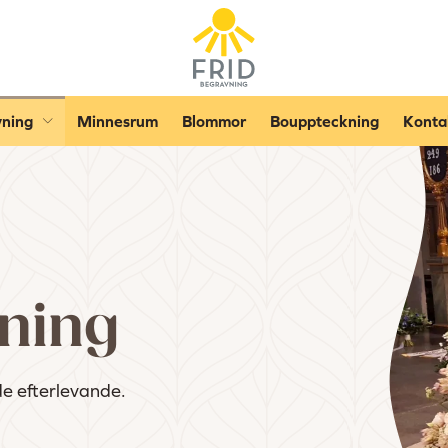
ning
Minnesrum
Blommor
Bouppteckning
Konta
ning
de efterlevande.